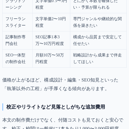
クラウドソ
文字単価0.5〜3円
とにかく本数を確保した
ーシング
程度
い・予算が限られる
フリーラン
文字単価2〜10円
専門ジャンルや継続的な関
スライター
程度
係を築きたい
記事制作専
SEO記事1本3
構成から品質まで安定して
門会社
万〜10万円程度
任せたい
SEO一体型
月額10万〜50万
戦略設計から成果まで伴走
の制作会社
円程度
してほしい
価格が上がるほど、構成設計・編集・SEO知見といった
「執筆以外の工程」が手厚くなる傾向があります。
校正やリライトなど見落としがちな追加費用
本文の制作費だけでなく、付随コストも見ておくと安心で
す。校正・校閲は一般的に1本あたり1,000〜3,000円程度、