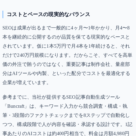
コストとペースの現実的なバランス
SEOは成果が出るまで一般的に4ヶ月〜1年かかり、月4〜8
本を継続的に公開するのが品質を保てる現実的なペースと
されています。仮に1本5万円で月4本を1年続けると、それ
だけで240万円規模になります。だからこそ、すべてを高単
価の外注で賄うのではなく、重要記事は制作会社、量産部
分はAIツールや内製、といった配分でコストを最適化する
企業が増えています。
参考までに、当社が提供するSEO記事自動生成ツール
「Buncraft」は、キーワード入力から競合調査・構成・執
筆・3段階のファクトチェックまでを8ステップで自動化し
つつ、構成段階で人が内容を確認・承認する設計です。1記
事あたりのAIコストは約400円相当で、料金は月額4,980円