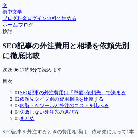
文
街中文学
ブログ
料金
ログイン
無料で始める
ホーム
/
ブログ
検討
SEO記事の外注費用と相場を依頼先別
に徹底比較
2026.06.17
約
6
分で読めます
目次
01
SEO記事の外注費用は「単価×依頼先」で決まる
02
依頼先タイプ別の費用相場を比較する
03
内製・AIツールと外注のコストを比べる
04
失敗しない外注先の選び方
05
まとめ
SEO記事を外注するときの費用相場は、依頼先によって1本