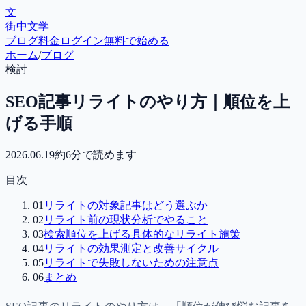
文
街中文学
ブログ
料金
ログイン
無料で始める
ホーム
/
ブログ
検討
SEO記事リライトのやり方｜順位を上
げる手順
2026.06.19
約
6
分で読めます
目次
01
リライトの対象記事はどう選ぶか
02
リライト前の現状分析でやること
03
検索順位を上げる具体的なリライト施策
04
リライトの効果測定と改善サイクル
05
リライトで失敗しないための注意点
06
まとめ