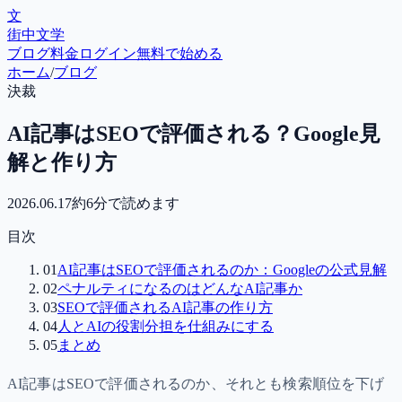
文
街中文学
ブログ
料金
ログイン
無料で始める
ホーム
/
ブログ
決裁
AI記事はSEOで評価される？Google見
解と作り方
2026.06.17
約
6
分で読めます
目次
01
AI記事はSEOで評価されるのか：Googleの公式見解
02
ペナルティになるのはどんなAI記事か
03
SEOで評価されるAI記事の作り方
04
人とAIの役割分担を仕組みにする
05
まとめ
AI記事はSEOで評価されるのか、それとも検索順位を下げ