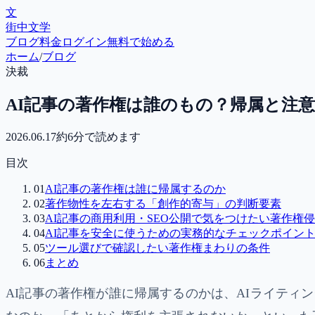
文
街中文学
ブログ
料金
ログイン
無料で始める
ホーム
/
ブログ
決裁
AI記事の著作権は誰のもの？帰属と注
2026.06.17
約
6
分で読めます
目次
01
AI記事の著作権は誰に帰属するのか
02
著作物性を左右する「創作的寄与」の判断要素
03
AI記事の商用利用・SEO公開で気をつけたい著作権
04
AI記事を安全に使うための実務的なチェックポイン
05
ツール選びで確認したい著作権まわりの条件
06
まとめ
AI記事の著作権が誰に帰属するのかは、AIライテ